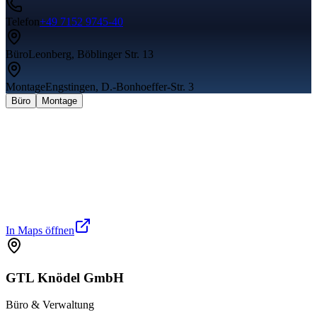
Telefon
+49 7152 9745-40
Büro
Leonberg, Böblinger Str. 13
Montage
Engstingen, D.-Bonhoeffer-Str. 3
Büro
Montage
In Maps öffnen
GTL
Knödel
GmbH
Büro & Verwaltung