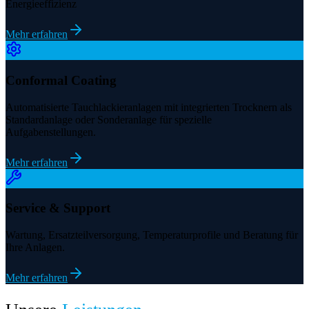
Energieeffizienz
Mehr erfahren
Conformal Coating
Automatisierte Tauchlackieranlagen mit integrierten Trocknern als
Standardanlage oder Sonderanlage für spezielle
Aufgabenstellungen.
Mehr erfahren
Service & Support
Wartung, Ersatzteilversorgung, Temperaturprofile und Beratung für
Ihre Anlagen.
Mehr erfahren