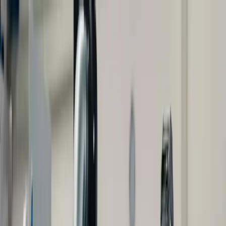
Thermal Systems
Rückkühlanlagen
Conformal
Coating
Service
Kontakt
Kontakt aufnehmen
EN
Thermal Systems
Rückkühlanlagen
Conformal
Coating
Service
Kontakt
Kontakt aufnehmen